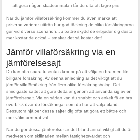
att göra någon skadeanmälan får du ofta ett lägre pris.
När du jämför villaförsäkring kommer du även märka att
priserna varierar utifrån hur god täckning de olika försäkringarna
ger vid diverse scenarion. Ju bättre skydd de erbjuder dig desto
mer kostar de också – smakar det så kostar det!
Jämför villaförsäkring via en
jämförelsesajt
Du kan ofta spara tusentals kronor på att välja en bra men lite
billigare försäkring. Av denna anledning är det viktigt att du
jämför villaförsäkring från flera olika försäkringsbolag. Det
smidigaste sättet att göra detta är genom att använda sig av en
jämförelsesajt. Via en sådan kan du snabbt och enkelt få en bra
överblick över de försäkringar som du har att välja bland.
Dessutom hjälper dessa sajter dig ofta att göra ett bättre och
mer välinformerat val.
När du gör dessa jämförelser är det bland annat viktigt att du är
medveten om skillnaden mellan fastighetsvärdet och