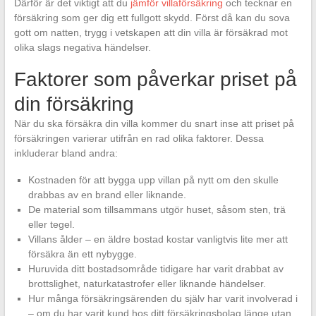
Därför är det viktigt att du
jämför villaförsäkring
och tecknar en
försäkring som ger dig ett fullgott skydd. Först då kan du sova
gott om natten, trygg i vetskapen att din villa är försäkrad mot
olika slags negativa händelser.
Faktorer som påverkar priset på
din försäkring
När du ska försäkra din villa kommer du snart inse att priset på
försäkringen varierar utifrån en rad olika faktorer. Dessa
inkluderar bland andra:
Kostnaden för att bygga upp villan på nytt om den skulle
drabbas av en brand eller liknande.
De material som tillsammans utgör huset, såsom sten, trä
eller tegel.
Villans ålder – en äldre bostad kostar vanligtvis lite mer att
försäkra än ett nybygge.
Huruvida ditt bostadsområde tidigare har varit drabbat av
brottslighet, naturkatastrofer eller liknande händelser.
Hur många försäkringsärenden du själv har varit involverad i
– om du har varit kund hos ditt försäkringsbolag länge utan