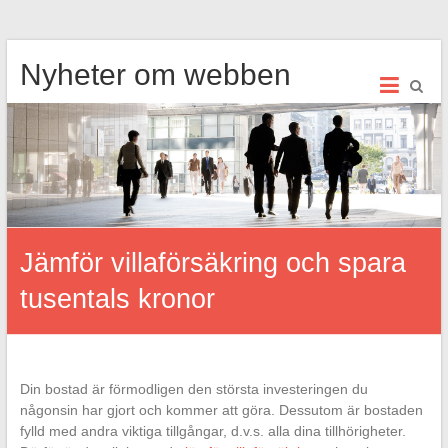
Hoppa
Nyheter om webben
till
innehåll
Jämför villaförsäkring och spara
tusentals kronor
Din bostad är förmodligen den största investeringen du
någonsin har gjort och kommer att göra. Dessutom är bostaden
fylld med andra viktiga tillgångar, d.v.s. alla dina tillhörigheter.