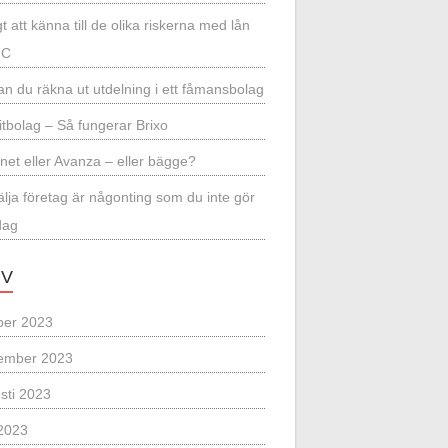
gt att känna till de olika riskerna med lån
UC
an du räkna ut utdelning i ett fåmansbolag
itbolag – Så fungerar Brixo
net eller Avanza – eller bägge?
sälja företag är någonting som du inte gör
dag
IV
ber 2023
ember 2023
sti 2023
2023