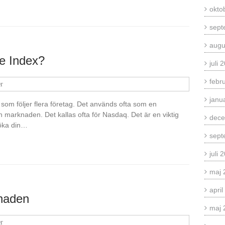
okto
sept
augu
e Index?
juli 
febr
r
janu
som följer flera företag. Det används ofta som en
marknaden. Det kallas ofta för Nasdaq. Det är en viktig
dece
 öka din…
sept
juli 
maj 
apri
knaden
maj 
r