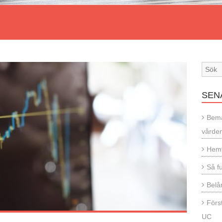
SEN
Bema
vårde
Hemf
Så f
Belån
Förs
UC