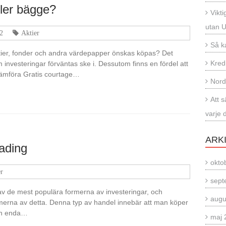
ller bägge?
Vikti
utan 
2
Aktier
Så k
aktier, fonder och andra värdepapper önskas köpas? Det
Kred
 investeringar förväntas ske i. Dessutom finns en fördel att
jämföra Gratis courtage…
Nord
Att 
varje 
ARK
rading
okto
r
sept
n av de mest populära formerna av investeringar, och
augu
merna av detta. Denna typ av handel innebär att man köper
 en enda…
maj 