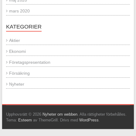
maj 2020
mars 2020
KATEGORIER
Aktier
Ekonomi
Företagspresentation
Försäkring
Nyheter
Upphovsrätt © 2026
Nyheter om webben
. Alla rättigheter förbehålles.
Tema:
Esteem
av ThemeGrill. Drivs med
WordPress
.