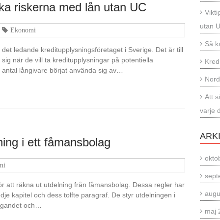
olika riskerna med lån utan UC
Vikti
utan 
Ekonomi
Så k
det ledande kreditupplysningsföretaget i Sverige. Det är till
g när de vill ta kreditupplysningar på potentiella
Kred
re antal långivare börjat använda sig av…
Nord
Att 
varje 
ARK
ning i ett fåmansbolag
okto
mi
sept
r att räkna ut utdelning från fåmansbolag. Dessa regler har
augu
dje kapitel och dess tolfte paragraf. De styr utdelningen i
etagandet och…
maj 