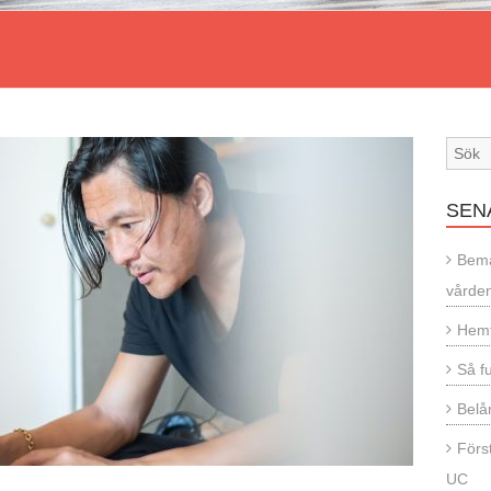
SEN
Bema
vårde
Hemf
Så f
Belån
Förs
UC