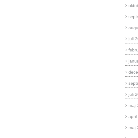
okto
sept
augu
juli 
febr
janu
dece
sept
juli 
maj 
apri
maj 