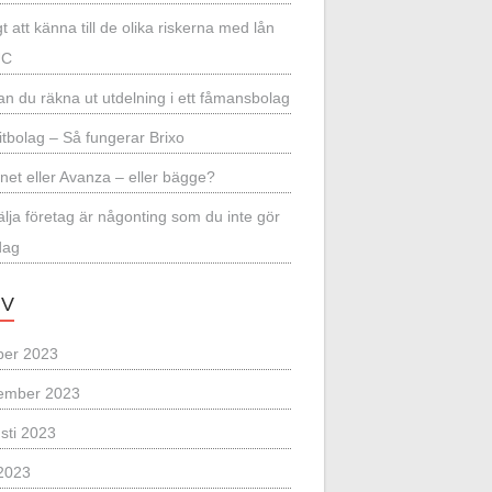
gt att känna till de olika riskerna med lån
UC
an du räkna ut utdelning i ett fåmansbolag
itbolag – Så fungerar Brixo
net eller Avanza – eller bägge?
sälja företag är någonting som du inte gör
dag
IV
ber 2023
ember 2023
sti 2023
2023