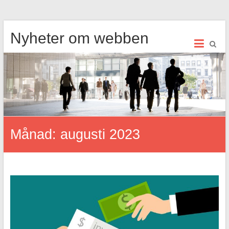
Hoppa
Nyheter om webben
till
innehåll
Månad:
augusti 2023