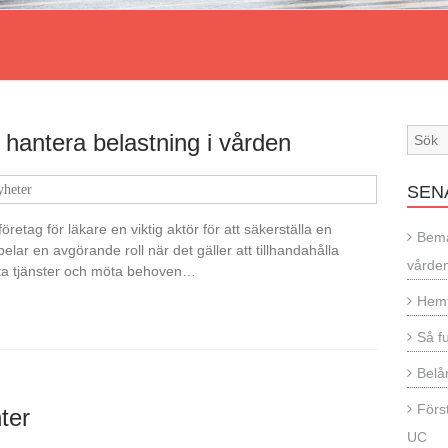
 hantera belastning i vården
heter
SEN
tag för läkare en viktig aktör för att säkerställa en
Bema
elar en avgörande roll när det gäller att tillhandahålla
vårde
kanta tjänster och möta behoven…
Hemf
Så f
Belån
Förs
ter
UC