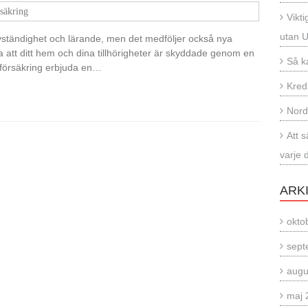
säkring
Vikti
utan 
lvständighet och lärande, men det medföljer också nya
la att ditt hem och dina tillhörigheter är skyddade genom en
Så k
försäkring erbjuda en…
Kred
Nord
Att 
varje 
ARK
okto
sept
augu
maj 