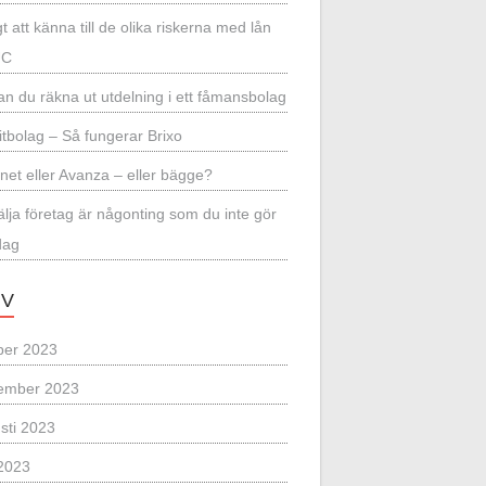
gt att känna till de olika riskerna med lån
UC
an du räkna ut utdelning i ett fåmansbolag
itbolag – Så fungerar Brixo
net eller Avanza – eller bägge?
sälja företag är någonting som du inte gör
dag
IV
ber 2023
ember 2023
sti 2023
2023