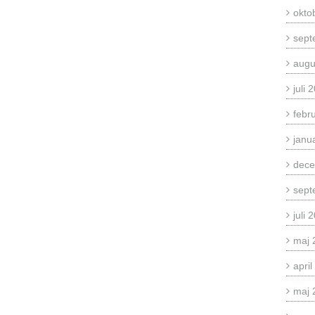
okto
sept
augu
juli 
febr
janu
dece
sept
juli 
maj 
apri
maj 