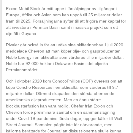
Exxon Mobil Stock är mitt uppe i försäljningar av tillgångar i
Europa, Afrika och Asien som kan uppgå till 25 miljarder dollar
fram till 2025. Försäljningarna syftar till att frigöra mer kapital för
att investera i Permian Basin samt i massiva projekt som ett
oljefält i Guyana.
Rivaler går också in för att utöka sina skifferinnehav. I juli 2020
meddelade Chevron att man köper olje- och gasproducenten
Noble Energy i en aktieaffär som värderas till 5 miljarder dollar.
Noble har 92 000 hektar i Delaware Basin i det oljerika
Permianområdet.
Och i oktober 2020 kom ConocoPhillips (COP) överens om att
köpa Concho Resources i en aktieaffär som värderas till 9,7
miljarder dollar. Därmed skapades den största oberoende
amerikanska oljeproducenten. Men en ännu större
blockbusterfusion kan vara möjlig. Chefer från Exxon och
Chevron förde preliminära samtal om en sammanslagning
under Covid-19-pandemins första dagar, uppger källor till Wall
Street Journal. Samtalen pågår inte för närvarande, men
källorna berättade för Journal att diskussionerna skulle kunna