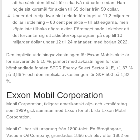
att ha sänkt den till sälj för cirka två månader sedan. Han
höjde sitt kursmål för aktien till 65 dollar från 50 dollar.
Under det tredje kvartalet delade företaget ut 11,2 miljarder
dollar i utdelning – 88 cent per aktie – till aktieägarna, men
köpte inte tillbaka några aktier. Företaget sade i oktober att
det förväntar sig ett aktieåterköpsprogram på upp till 10
miljarder dollar under 12 till 24 månader, med början 2022.
Den implicita utdelningsavkastningen för Exxon Mobils aktie är
för närvarande 5,15 %, jämfört med avkastningen för den
börshandlade fonden SPDR Energy Select Sector XLE, +1,37 %
på 3,86 % och den implicita avkastningen för S&P 500 på 1,32
%.
Exxon Mobil Corporation
Mobil Corporation, tidigare amerikanskt olje- och kemiföretag
som 1999 gick samman med Exxon för att bilda Exxon Mobil
Corporation.
Mobil Oil har sitt ursprung från 1800-talet. En föregångare,
Vacuum Oil Company, grundades 1866 och blev efter 1882 en