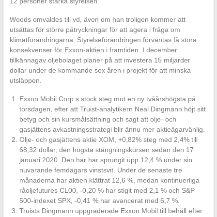
12 personer starka styrelsen.
Woods omvaldes till vd, även om han troligen kommer att
utsättas för större påtryckningar för att agera i fråga om
klimatförändringarna. Styrelseförändringen förväntas få stora
konsekvenser för Exxon-aktien i framtiden. I december
tillkännagav oljebolaget planer på att investera 15 miljarder
dollar under de kommande sex åren i projekt för att minska
utsläppen.
Exxon Mobil Corp:s stock steg mot en ny tvåårshögsta på
torsdagen, efter att Truist-analytikern Neal Dingmann höjt sitt
betyg och sin kursmålsättning och sagt att olje- och
gasjättens avkastningsstrategi blir ännu mer aktieägarvänlig.
Olje- och gasjättens aktie XOM, +0,82% steg med 2,4% till
68,32 dollar, den högsta stängningskursen sedan den 17
januari 2020. Den har har sprungit upp 12,4 % under sin
nuvarande femdagars vinstsvit. Under de senaste tre
månaderna har aktien klättrat 12,6 %, medan kontinuerliga
råoljefutures CL00, -0,20 % har stigit med 2,1 % och S&P
500-indexet SPX, -0,41 % har avancerat med 6,7 %.
Truists Dingmann uppgraderade Exxon Mobil till behåll efter