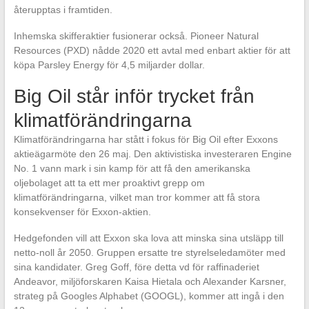
återupptas i framtiden.
Inhemska skifferaktier fusionerar också. Pioneer Natural
Resources (PXD) nådde 2020 ett avtal med enbart aktier för att
köpa Parsley Energy för 4,5 miljarder dollar.
Big Oil står inför trycket från
klimatförändringarna
Klimatförändringarna har stått i fokus för Big Oil efter Exxons
aktieägarmöte den 26 maj. Den aktivistiska investeraren Engine
No. 1 vann mark i sin kamp för att få den amerikanska
oljebolaget att ta ett mer proaktivt grepp om
klimatförändringarna, vilket man tror kommer att få stora
konsekvenser för Exxon-aktien.
Hedgefonden vill att Exxon ska lova att minska sina utsläpp till
netto-noll år 2050. Gruppen ersatte tre styrelseledamöter med
sina kandidater. Greg Goff, före detta vd för raffinaderiet
Andeavor, miljöforskaren Kaisa Hietala och Alexander Karsner,
strateg på Googles Alphabet (GOOGL), kommer att ingå i den