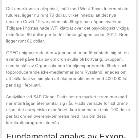
Det amerikanska oljepriset, mätt med West Texas Intermediate
futures, ligger nu runt 79 dollar, vilket innebär att det nya
omicron Covid-19-varianten inte längre har någon inverkan.
Tidigare i höstas hade WTI klättrat över det psykologiskt viktiga
riktmärket 80 dollar per fat för första gången sedan 2014. Brent
ligger runt 81 dollar.
OPEC+ signalerade den 4 januari att man förväntade sig att en
eventuell påverkan av omicron skulle bli kortvarig. Gruppen,
som består av Organisationen för oljeexporterande länder och
topproducerande icke-medlemmar som Ryssland, enades om
att hålla fast vid sin plan att öka produktionen med 400 000 fat
per dag i februari.
Analytiker vid S&P Global Platts ser en mycket stram marknad
när efterfrågan återhämtar sig i år. Platts varnade för att Brent-
oljan, det europeiska riktmärket, kan komma att testa 100 dollar
per fat om en överenskommelse med Iran om dess
kärnkraftsprogram inte nås.
Fundamental analys av Exxon-