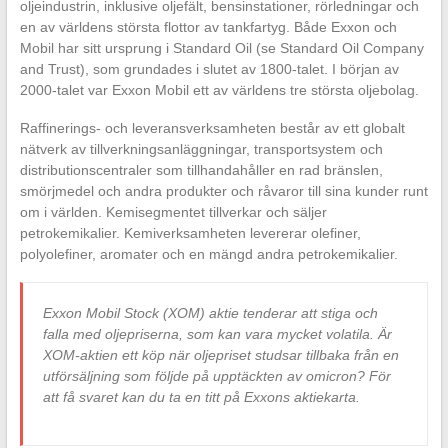
oljeindustrin, inklusive oljefält, bensinstationer, rörledningar och
en av världens största flottor av tankfartyg. Både Exxon och
Mobil har sitt ursprung i Standard Oil (se Standard Oil Company
and Trust), som grundades i slutet av 1800-talet. I början av
2000-talet var Exxon Mobil ett av världens tre största oljebolag.
Raffinerings- och leveransverksamheten består av ett globalt
nätverk av tillverkningsanläggningar, transportsystem och
distributionscentraler som tillhandahåller en rad bränslen,
smörjmedel och andra produkter och råvaror till sina kunder runt
om i världen. Kemisegmentet tillverkar och säljer
petrokemikalier. Kemiverksamheten levererar olefiner,
polyolefiner, aromater och en mängd andra petrokemikalier.
Exxon Mobil Stock (XOM) aktie tenderar att stiga och
falla med oljepriserna, som kan vara mycket volatila. Är
XOM-aktien ett köp när oljepriset studsar tillbaka från en
utförsäljning som följde på upptäckten av omicron? För
att få svaret kan du ta en titt på Exxons aktiekarta.