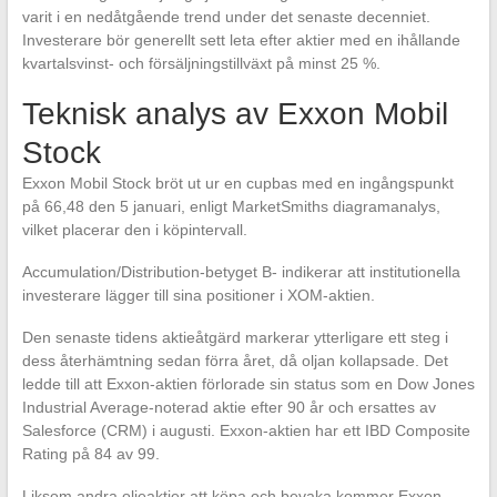
varit i en nedåtgående trend under det senaste decenniet.
Investerare bör generellt sett leta efter aktier med en ihållande
kvartalsvinst- och försäljningstillväxt på minst 25 %.
Teknisk analys av Exxon Mobil
Stock
Exxon Mobil Stock bröt ut ur en cupbas med en ingångspunkt
på 66,48 den 5 januari, enligt MarketSmiths diagramanalys,
vilket placerar den i köpintervall.
Accumulation/Distribution-betyget B- indikerar att institutionella
investerare lägger till sina positioner i XOM-aktien.
Den senaste tidens aktieåtgärd markerar ytterligare ett steg i
dess återhämtning sedan förra året, då oljan kollapsade. Det
ledde till att Exxon-aktien förlorade sin status som en Dow Jones
Industrial Average-noterad aktie efter 90 år och ersattes av
Salesforce (CRM) i augusti. Exxon-aktien har ett IBD Composite
Rating på 84 av 99.
Liksom andra oljeaktier att köpa och bevaka kommer Exxon-