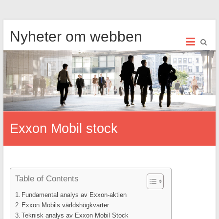
Hoppa
Nyheter om webben
till
innehåll
Exxon Mobil stock
Table of Contents
Fundamental analys av Exxon-aktien
Exxon Mobils världshögkvarter
Teknisk analys av Exxon Mobil Stock