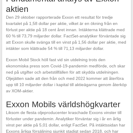
aktien
Den 29 oktober rapporterade Exxon ett resultat för tredje
kvartalet på 1,58 dollar per aktie, vilket är en ökning från en
förlust per aktie på 18 cent året innan. Intäkterna klättrade med
60 % till 73,79 miljarder dollar. FactSet-analytiker förväntade sig
att Exxon skulle svänga till en vinst på 1,56 dollar per aktie, med
intäkter som klättrade 54 % till 71,13 miljarder dollar.
Exxon Mobil Stock höll fast vid sin utdelning trots den
ekonomiska press som Covid-19-pandemin medförde, och skar
ned på utgifter och arbetstillfällen för att skydda utdelningen.
Oljejätten sade att den från och med 2022 kommer att återföra
upp till 10 miljarder dollar i kapital till aktieägarna genom återköp
av XOM-aktier.
Exxon Mobils världshögkvarter
Liksom de flesta oljeproducenter kraschade Exxons vinster till
förluster under pandemin. Analytiker förväntar sig i år en årlig
vinst per aktie på 5,01 dollar, enligt FactSet. På intäktssidan har
Exxons årliga försäljning sjunkit stadigt sedan 2018, och har