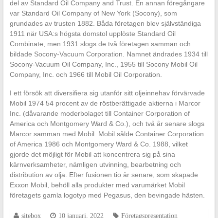
del av Standard Oil Company and Trust. En annan föregångare
var Standard Oil Company of New York (Socony), som
grundades av trusten 1882. Båda företagen blev självständiga
1911 när USA:s högsta domstol upplöste Standard Oil
Combinate, men 1931 slogs de två företagen samman och
bildade Socony-Vacuum Corporation. Namnet ändrades 1934 till
Socony-Vacuum Oil Company, Inc., 1955 till Socony Mobil Oil
Company, Inc. och 1966 till Mobil Oil Corporation.
I ett försök att diversifiera sig utanför sitt oljeinnehav förvärvade
Mobil 1974 54 procent av de röstberättigade aktierna i Marcor
Inc. (dåvarande moderbolaget till Container Corporation of
America och Montgomery Ward & Co.), och två år senare slogs
Marcor samman med Mobil. Mobil sålde Container Corporation
of America 1986 och Montgomery Ward & Co. 1988, vilket
gjorde det möjligt för Mobil att koncentrera sig på sina
kärnverksamheter, nämligen utvinning, bearbetning och
distribution av olja. Efter fusionen tio år senare, som skapade
Exxon Mobil, behöll alla produkter med varumärket Mobil
företagets gamla logotyp med Pegasus, den bevingade hästen.
sitebox
10 januari, 2022
Företagspresentation