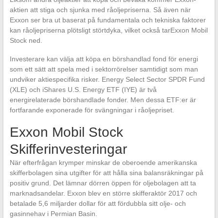
aktien att stiga och sjunka med råoljepriserna. Så även när
Exxon ser bra ut baserat på fundamentala och tekniska faktorer
kan råoljepriserna plötsligt störtdyka, vilket också tarExxon Mobil
Stock ned.
Investerare kan välja att köpa en börshandlad fond för energi
som ett sätt att spela med i sektorrörelser samtidigt som man
undviker aktiespecifika risker. Energy Select Sector SPDR Fund
(XLE) och iShares U.S. Energy ETF (IYE) är två
energirelaterade börshandlade fonder. Men dessa ETF:er är
fortfarande exponerade för svängningar i råoljepriset.
Exxon Mobil Stock
Skifferinvesteringar
När efterfrågan krymper minskar de oberoende amerikanska
skifferbolagen sina utgifter för att hålla sina balansräkningar på
positiv grund. Det lämnar dörren öppen för oljebolagen att ta
marknadsandelar. Exxon blev en större skifferaktör 2017 och
betalade 5,6 miljarder dollar för att fördubbla sitt olje- och
gasinnehav i Permian Basin.